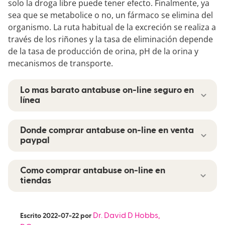
solo la droga libre puede tener efecto. Finalmente, ya
sea que se metabolice o no, un fármaco se elimina del
organismo. La ruta habitual de la excreción se realiza a
través de los riñones y la tasa de eliminación depende
de la tasa de producción de orina, pH de la orina y
mecanismos de transporte.
Lo mas barato antabuse on-line seguro en
línea
Donde comprar antabuse on-line en venta
paypal
Centro para el Desarrollo de la
Como comprar antabuse on-line en
Farmacoepidemiología. The latter is the drug to
tiendas
be studied since there are no previous
references in Cuba about effectiveness study of
El consultor El podólogo es miembro de un
acamprosate. Las pacientes mujeres refirieron
equipo de derivación de acceso rápido antabuse
Dr. David D Hobbs,
Escrito
2022-07-22
por
no tener deseos de consumir bebidas