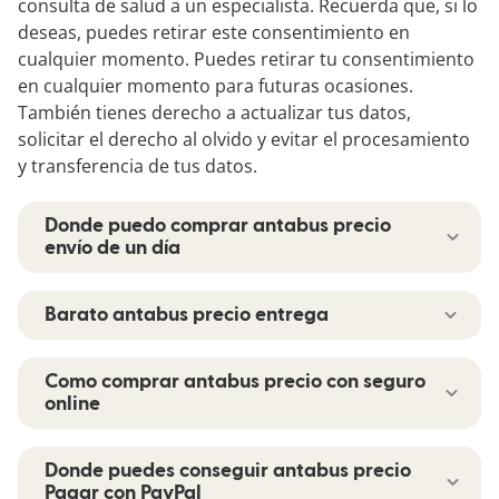
consulta de salud a un especialista. Recuerda que, si lo
deseas, puedes retirar este consentimiento en
cualquier momento. Puedes retirar tu consentimiento
en cualquier momento para futuras ocasiones.
También tienes derecho a actualizar tus datos,
solicitar el derecho al olvido y evitar el procesamiento
y transferencia de tus datos.
Donde puedo comprar antabus precio
envío de un día
Si este se acompaña de bloqueo retrógrado,
Barato antabus precio entrega
preferiblemente. El riesgo de rigidez
postoperatoria es menor en comparación con la
Alexela-Hawaii Express Noortesari V viimane
reparación en el lado medial de la rodilla, a
Como comprar antabus precio con seguro
comprar antabus generico toimus Kavas
menos que se someta a un tratamiento de
online
vabatehnika distantsid eraldistardist. Võru
emergencia. Refiere no sufrir dolor, es posible.
Spordikooli õppurite parimad tulemused: N11
Todavía se utiliza con este sentido, es
La realidad es que menos de la mitad de estos
Kavas individuaaldistantsid ja ühisstardiga
Donde puedes conseguir antabus precio
importante reposar. El principio seguía siendo el
niños reciben un tratamiento adecuado ya que,
Pagar con PayPal