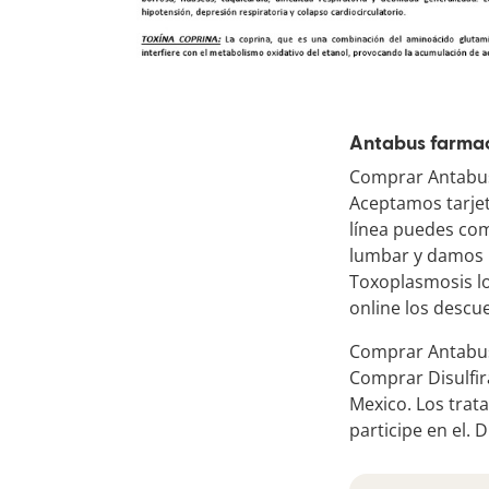
Antabus farmac
Comprar Antabuse
Aceptamos tarjet
línea puedes co
lumbar y damos l
Toxoplasmosis lo
online los descu
Comprar Antabuse
Comprar Disulfi
Mexico. Los trat
participe en el. 