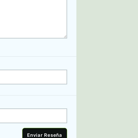
ir tan solo
Enviar Reseña