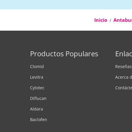
Inicio
Antabu
Productos Populares
Enlac
Clomid
Reseñas
Levitra
Acerca 
Cytotec
Contáct
Diflucan
Aldara
Baclofen