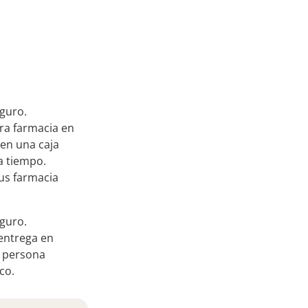
eguro.
tra farmacia en
en una caja
a tiempo.
us farmacia
eguro.
entrega en
persona
co.